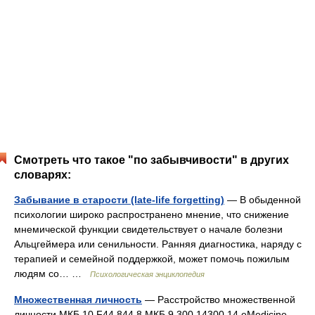
Смотреть что такое "по забывчивости" в других
словарях:
Забывание в старости (late-life forgetting)
— В обыденной
психологии широко распространено мнение, что снижение
мнемической функции свидетельствует о начале болезни
Альцгеймера или сенильности. Ранняя диагностика, наряду с
терапией и семейной поддержкой, может помочь пожилым
людям со… …
Психологическая энциклопедия
Множественная личность
— Расстройство множественной
личности МКБ 10 F44.844.8 МКБ 9 300.14300.14 eMedicine …